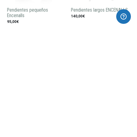
Pendientes pequeños
Pendientes largos ENCENALLS
Encenalls
140,00€
95,00€
Collar largo ENCENALLS
Pendientes chapados en oro
largos Encenalls
155,00€
165,00€