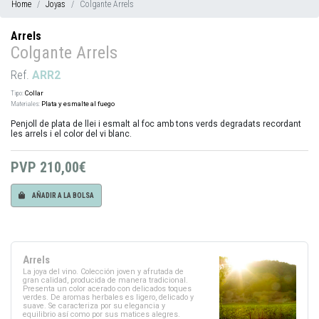
Home
Joyas
Colgante Arrels
Arrels
Colgante Arrels
Ref.
ARR2
Tipo:
Collar
Materiales:
Plata y esmalte al fuego
Penjoll de plata de llei i esmalt al foc amb tons verds degradats recordant
les arrels i el color del vi blanc.
PVP
210,00€
AÑADIR A LA BOLSA
Arrels
La joya del vino. Colección joven y afrutada de
gran calidad, producida de manera tradicional.
Presenta un color acerado con delicados toques
verdes. De aromas herbales es ligero, delicado y
suave. Se caracteriza por su elegancia y
equilibrio así como por sus matices alegres.