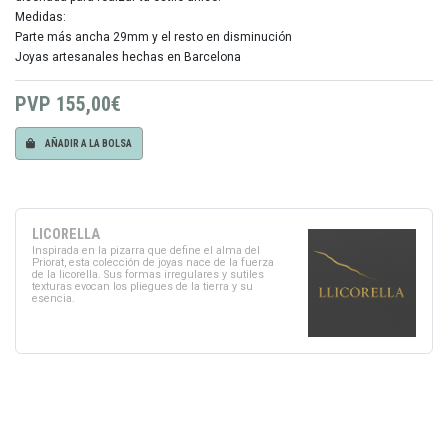
Medidas:
Parte más ancha 29mm y el resto en disminución
Joyas artesanales hechas en Barcelona
PVP
155,00€
AÑADIR A LA BOLSA
LICORELLA
Inspirada en la pizarra que define el alma del
Priorat, esta colección de joyas nace de la fuerza
de la licorella. Sus formas irregulares y sutiles
texturas evocan los pliegues de la tierra y su
esencia.