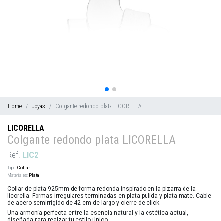
Home
Joyas
Colgante redondo plata LICORELLA
LICORELLA
Colgante redondo plata LICORELLA
Ref.
LIC2
Tipo:
Collar
Materiales:
Plata
Collar de plata 925mm de forma redonda inspirado en la pizarra de la
licorella. Formas irregulares terminadas en plata pulida y plata mate. Cable
de acero semirrígido de 42 cm de largo y cierre de click.
Una armonía perfecta entre la esencia natural y la estética actual,
diseñada para realzar tu estilo único.