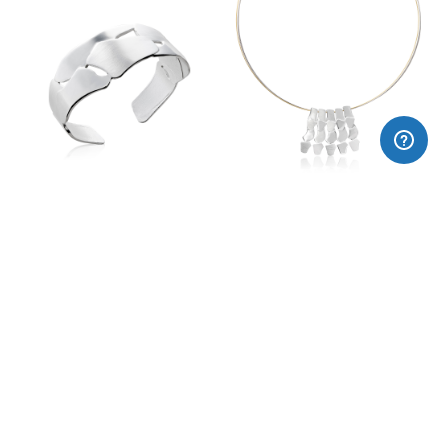
Pulsera rígida LICORELLA
Collar 5 piezas LICORELLA
395,00€
275,00€