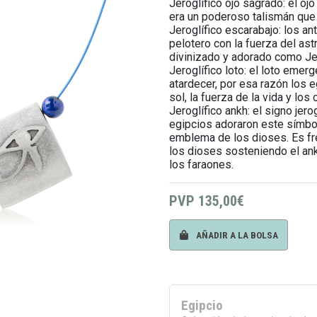
Jeroglífico ojo sagrado: el oj
era un poderoso talismán que r
Jeroglífico escarabajo: los an
pelotero con la fuerza del ast
divinizado y adorado como Jep
Jeroglífico loto: el loto eme
atardecer, por esa razón los e
sol, la fuerza de la vida y los 
Jeroglífico ankh: el signo jero
egipcios adoraron este símbo
emblema de los dioses. Es fr
los dioses sosteniendo el an
los faraones.
PVP
135,00€
AÑADIR A LA BOLSA
Egipcio