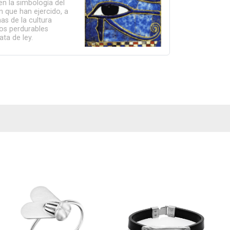
en la simbología del
n que han ejercido, a
mas de la cultura
nos perdurables
ta de ley.