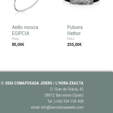
Anillo mosca
Pulsera
EGIPCIA
Hathor
Plata
Plata
85,00€
255,00€
© 2026 COMAPOSADA JOIERS / L'HORA EXACTA
C/ Gran de Gràcia, 42
08012 Barcelona (Spain)
Tel.
(+34) 934 158 408
email:
info@barcelonajewels.com