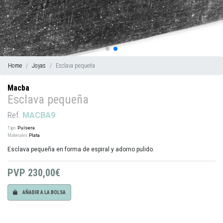
Home
Joyas
Esclava pequeña
Macba
Esclava pequeña
Ref.
MACBA9
Tipo:
Pulsera
Materiales:
Plata
Esclava pequeña en forma de espiral y adorno pulido.
PVP
230,00€
AÑADIR A LA BOLSA