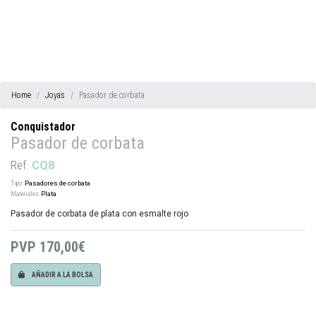
Home
Joyas
Pasador de corbata
Conquistador
Pasador de corbata
Ref.
CQ8
Tipo:
Pasadores de corbata
Materiales:
Plata
Pasador de corbata de plata con esmalte rojo
PVP
170,00€
AÑADIR A LA BOLSA