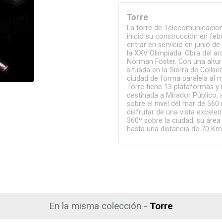
Torre
La torre de Telecomunicacio
inició su construcción en fe
entrar en servicio en junio d
la XXV Olimpiada. Obra del ar
Norman Foster. Con una altur
situada en la Sierra de Collse
ciudad de forma paralela al 
Torre tiene 13 plataformas y
destinada a Mirador Público, 
sobre el nivel del mar de 560 
disfrutar de una vista excele
360º sobre la ciudad, su área
hasta una distancia de 70 Km
En la misma colección -
Torre