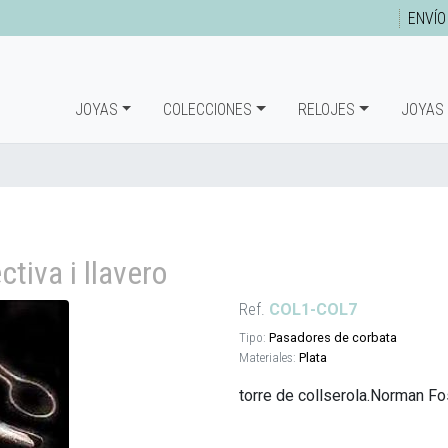
ENVÍO
JOYAS
COLECCIONES
RELOJES
JOYAS
tiva i llavero
Ref.
COL1-COL7
Tipo:
Pasadores de corbata
Materiales:
Plata
torre de collserola.Norman Fo