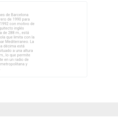
nes de Barcelona
brero de 1990 para
e 1992 con motivo de
quitecto inglés
a de 288 m., está
rola que limita con la
mar Mediterraneo. La
 la décima está
situado a una altura
m., lo que permite
nte en un radio de
 metropolitana y
.