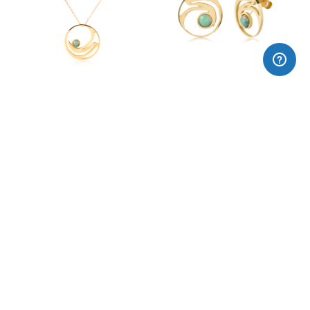
Colgante oro y ópalo Luna
Pendientes oro ópalo
Brazalete Chispa de luna
Colgante Chispa de Luna
138,00€
152,00€