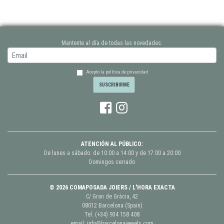
Mantente al día de todas las novedades:
Acepto la política de privacidad
ATENCIÓN AL PÚBLICO:
De lunes a sábado: de 10:00 a 14:00 y de 17:00 a 20:00
Domingos cerrado
© 2026 COMAPOSADA JOIERS / L'HORA EXACTA
C/ Gran de Gràcia, 42
08012 Barcelona (Spain)
Tel.
(+34) 934 158 408
email:
info@barcelonajewels.com