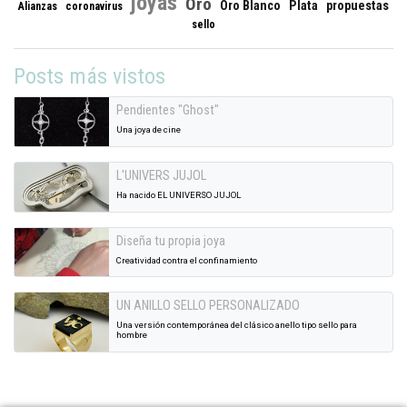
joyas
Oro
Oro Blanco
Plata
propuestas
Alianzas
coronavirus
sello
Posts más vistos
Pendientes "Ghost"
Una joya de cine
L'UNIVERS JUJOL
Ha nacido EL UNIVERSO JUJOL
Diseña tu propia joya
Creatividad contra el confinamiento
UN ANILLO SELLO PERSONALIZADO
Una versión contemporánea del clásico anello tipo sello para
hombre