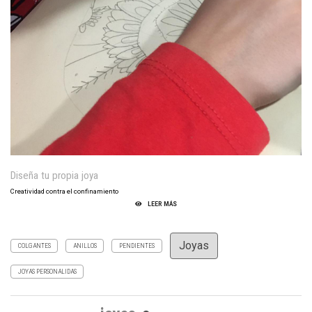
Diseña tu propia joya
Creatividad contra el confinamiento
LEER MÁS
Joyas
COLGANTES
ANILLOS
PENDIENTES
JOYAS PERSONALIDAS