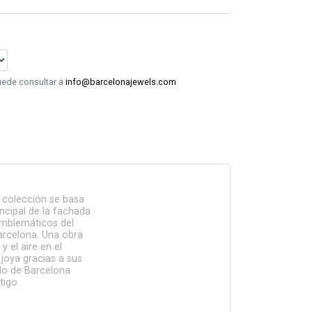
puede consultar a
info@barcelonajewels.com
a colección se basa
incipal de la fachada
emblemáticos del
arcelona. Una obra
y el aire en el
 joya gracias a sus
do de Barcelona
tigo.