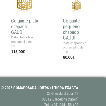
Colgante plata
Colgante
chapada
pequeño
GAUDÍ
chapado
GAUDÍ
Plata chapada en
oro amarillo de
Plata chapada en
18k
oro amarillo de
115,00€
18k
80,00€
© 2026 COMAPOSADA JOIERS / L'HORA EXACTA
C/ Gran de Gràcia, 42
08012 Barcelona (Spain)
Tel.
(+34) 934 158 408