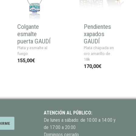
Colgante
Pendientes
esmalte
xapados
puerta GAUDÍ
GAUDÍ
Plata y esmalte al
Plata chapada en
fuego
oro amarillo de
18k
155,00€
170,00€
ATENCIÓN AL PÚBLICO:
De lunes a sábado: de 10:00 a 14:00 y
de 17:00 a 20:00
Domingos cerrado