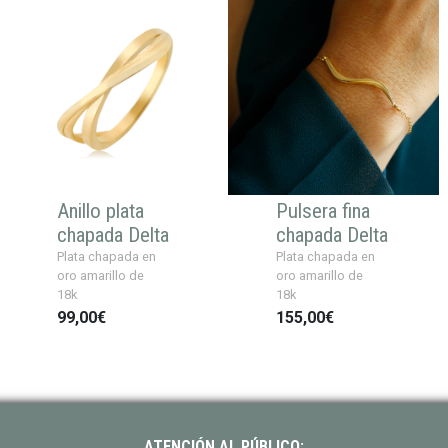
Anillo plata
Pulsera fina
chapada Delta
chapada Delta
Plata chapada en
Plata chapada en
oro amarillo de
oro amarillo de
18k
18k
99,00€
155,00€
ATENCIÓN AL PÚBLICO: