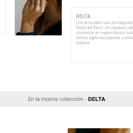
DELTA
Los arrozales son protagonist
Delta del Ebro. Un espacio na
convierte en espectáculo sub
viento agita las plantas como
tratase.
En la misma colección -
DELTA