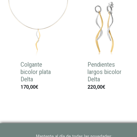
Colgante
Pendientes
bicolor plata
largos bicolor
Delta
Delta
170,00€
220,00€
Mantente al día de todas las novedades: