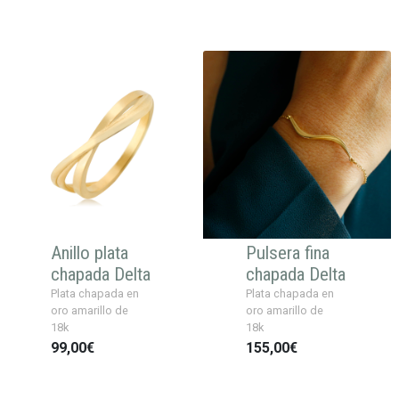
Anillo plata
Pulsera fina
chapada Delta
chapada Delta
Plata chapada en
Plata chapada en
oro amarillo de
oro amarillo de
18k
18k
99,00€
155,00€