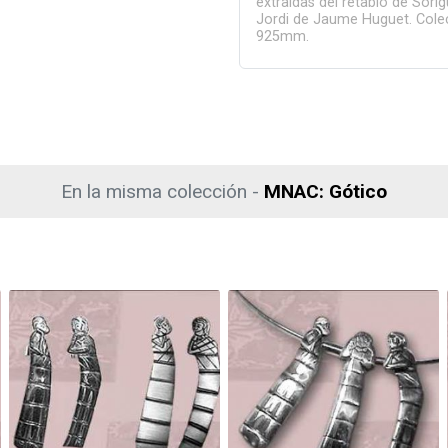
extraidas del retablo de Sorig
Jordi de Jaume Huguet. Colec
925mm.
En la misma colección -
MNAC: Gótico