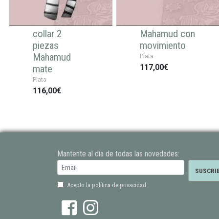
collar 2
Mahamud con
piezas
movimiento
Mahamud
Plata
117,00€
mate
Plata
116,00€
Mantente al día de todas las novedades:
Acepto la política de privacidad