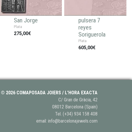
San Jorge
pulsera 7
reyes
Plata
275,00€
Soriguerola
Plata
605,00€
© 2026 COMAPOSADA JOIERS / L'HORA EXACTA
C/ Gran de Gràcia, 42
08012 Barcelona (Spain)
Tel.
(+34) 934 158 408
email:
info@barcelonajewels.com