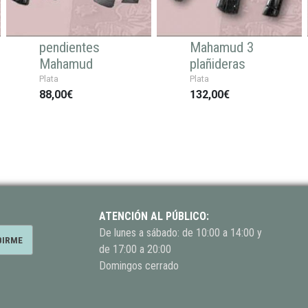
pendientes
Mahamud 3
Mahamud
plañideras
Plata
Plata
88,00€
132,00€
ATENCIÓN AL PÚBLICO:
De lunes a sábado: de 10:00 a 14:00 y
de 17:00 a 20:00
Domingos cerrado