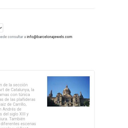
puede consultar a
info@barcelonajewels.com
n de la sección
rt de Catalunya, la
amas con túnica
as de las plañideras
iz de Carrillo,
an Andrés de
del siglo XIII y
iura. También
 diferentes escenas