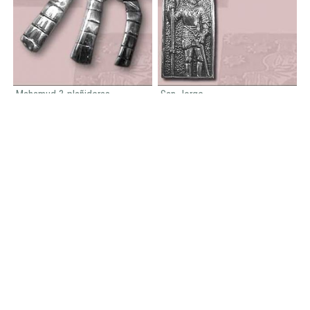
Mahamud 3 plañideras
San Jorge
132,00€
275,00€
pulsera 7 reyes Soriguerola
colgante Soriguerola