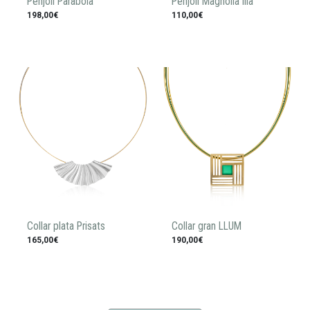
Penjoll Paràbola
Penjoll Magnòlia lila
198,00€
110,00€
Collar plata Prisats
Collar gran LLUM
165,00€
190,00€